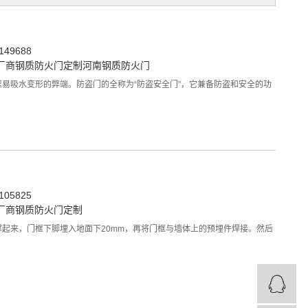
49688
厂商
钢质防火门定制
河南钢质防火门
易吸水变形的弊端。防盗门的全称为“防盗安全门”，它兼备防盗和安全的功
05825
厂商
钢质防火门定制
起来，门框下脚埋入地面下20mm，再将门框与墙体上的预埋件焊接。然后