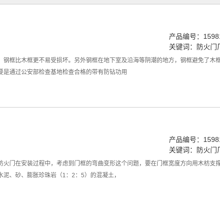
产品编号：15981
关键词：
防火门
，钢框比木框更不易受损坏。另外钢框在地下室及沿海等阴潮的地方，钢框避免了木框
要是通过公安部检查基地检查合格的带有防钻功用
产品编号：15981
关键词：
防火门
防火门在安装过程中，考虑到门框的弯曲变形这个问题，要在门框宽度方向用木枋支撑
水泥、砂、膨胀珍珠岩（1：2：5）的混凝土，