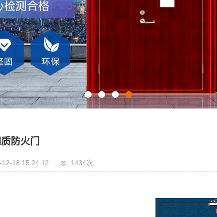
钢质防火门
-12-18 15:24:12
1434次