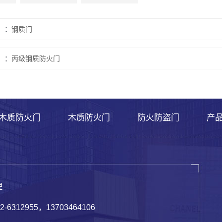
：
钢质门
：
丙级钢质防火门
木质防火门
木质防火门
防火防盗门
产
理
6312955，13703464106