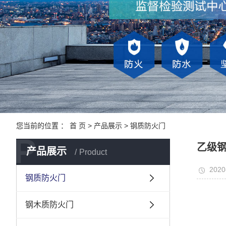
您当前的位置 ：
首 页
>
产品展示
>
钢质防火门
P
乙级
产品展示
Product
2020
钢质防火门
钢木质防火门