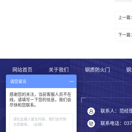
上一篇
下一篇
网站首页
关于我们
钢质防火门
钢
请您留言
感谢您的关注，当前客服人员不在
线，请填写一下您的信息，我们会
尽快和您联系。
联系人：范经
联系电话：0372-