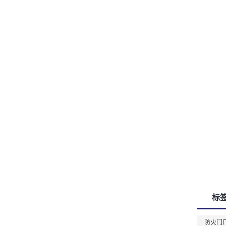
标
防火门