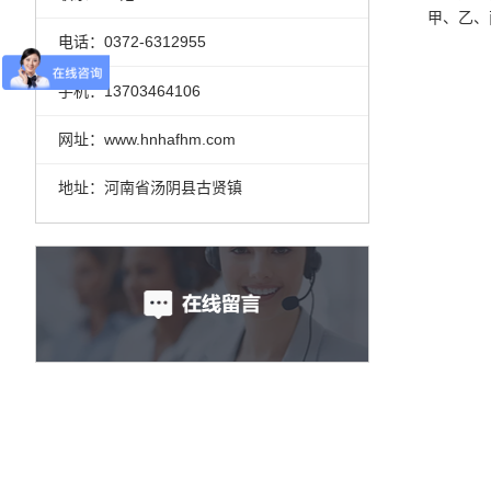
甲、乙
电话：0372-6312955
手机：13703464106
网址：www.hnhafhm.com
地址：河南省汤阴县古贤镇