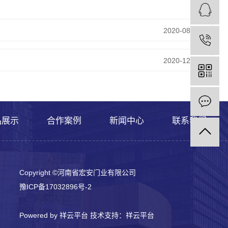
2020-08-26
2020-12-18
品展示
合作案例
新闻中心
联系我们
Copyright ©河南省宏安门业有限公司
豫ICP备17032896号-2
Powered by 祥云平台
技术支持：
祥云平台