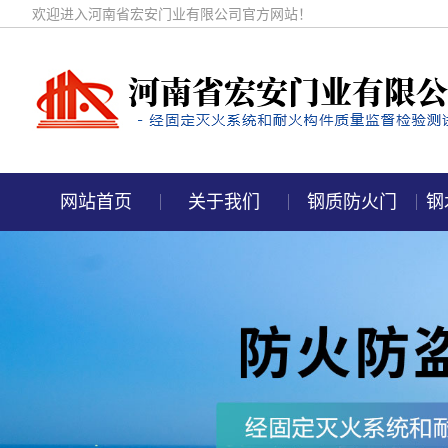
欢迎进入河南省宏安门业有限公司官方网站！
网站首页
关于我们
钢质防火门
钢