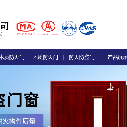
木质防火门
木质防火门
防火防盗门
产品展